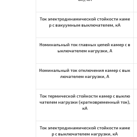
Ток электродинамической стойкости каме
р с вакуумным выключателем, кА
Номинальный ток главных цепей камер с в
ыключателем нагрузки, А
Номинальный ток отключения камер с вык
лючателем нагрузки, А
Ток термической стойкости камер с выклю
чателем нагрузки (кратковременный ток),
кА
Ток электродинамической стойкости каме
р с выключателем нагрузки, кА