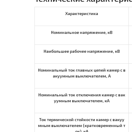
Характеристика
Номинальное напряжение, кВ
Наибольшее рабочее напряжение, кВ
Номинальный ток главных цепей камер с в
акуумным выключателем, А
Номинальный ток отключения камер с вак
уумным выключателем, кА
Ток термической стойкости камер с вакуу
мным выключателем (кратковременный т
ок), кА